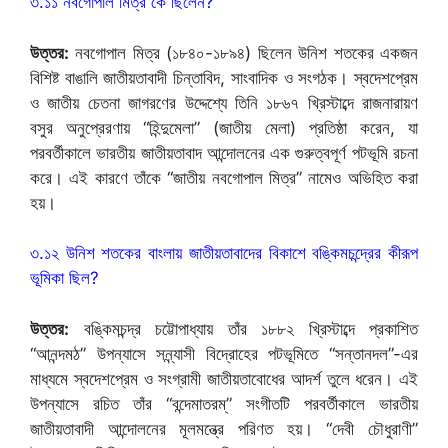
৩.১১ নবগোপাল মিত্র কে ছিলেন?
উত্তর:
নবগোপাল মিত্র (১৮৪০-১৮৯৪) ছিলেন উনিশ শতকের একজন
বিশিষ্ট বাঙালি জাতীয়তাবাদী চিন্তাবিদ, সাংবাদিক ও সংগঠক। স্বদেশপ্রেম
ও জাতীয় চেতনা জাগরণের উদ্দেশ্যে তিনি ১৮৬৭ খ্রিস্টাব্দে রাজনারায়ণ
বসুর অনুপ্রেরণায় “হিন্দুমেলা” (জাতীয় মেলা) প্রতিষ্ঠা করেন, যা
পরবর্তীকালে ভারতীয় জাতীয়তাবাদ আন্দোলনের এক গুরুত্বপূর্ণ পটভূমি রচনা
করে। এই কারণে তাঁকে “জাতীয় নবগোপাল মিত্র” নামেও অভিহিত করা
হয়।
৩.১২ উনিশ শতকের বাংলায় জাতীয়তাবাদের বিকাশে বঙ্কিমচন্দ্রের কীরূপ
ভূমিকা ছিল?
উত্তর:
বঙ্কিমচন্দ্র চট্টোপাধ্যায় তাঁর ১৮৮২ খ্রিস্টাব্দে প্রকাশিত
“আনন্দমঠ” উপন্যাসে সন্ন্যাসী বিদ্রোহের পটভূমিতে “সন্তানদল”-এর
মাধ্যমে স্বদেশপ্রেম ও সংগ্রামী জাতীয়তাবোধের আদর্শ তুলে ধরেন। এই
উপন্যাসে রচিত তাঁর “বন্দেমাতরম্” সংগীতটি পরবর্তীকালে ভারতীয়
জাতীয়তাবাদী আন্দোলনের মূলমন্ত্রে পরিণত হয়। “দেবী চৌধুরাণী”