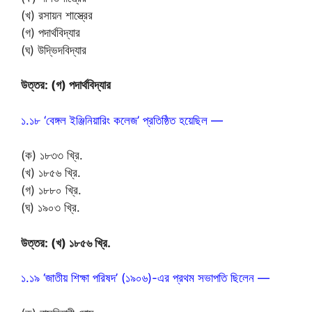
(খ) রসায়ন শাস্ত্রের
(গ) পদার্থবিদ্যার
(ঘ) উদ্ভিদবিদ্যার
উত্তর: (গ) পদার্থবিদ্যার
১.১৮ ‘বেঙ্গল ইঞ্জিনিয়ারিং কলেজ’ প্রতিষ্ঠিত হয়েছিল —
(ক) ১৮৩৩ খ্রি.
(খ) ১৮৫৬ খ্রি.
(গ) ১৮৮০ খ্রি.
(ঘ) ১৯০৩ খ্রি.
উত্তর: (খ) ১৮৫৬ খ্রি.
১.১৯ ‘জাতীয় শিক্ষা পরিষদ’ (১৯০৬)-এর প্রথম সভাপতি ছিলেন —