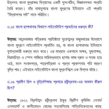
চিহ্নসহ বাংলা মুদ্রাক্ষর বিন্যাসের একটি সুসংগঠিত, বিজ্ঞানসম্মত পদ্ধতি
তৈরি করেন। তাঁর নামানুসারে বাংলা মুদ্রণের ইতিহাসে এই পদ্ধতি
“বিদ্যাসাগর সাট” নামে পরিচিত।
৩.১৫ বাংলা ছাপাখানার বিকাশে লাইনোটাইপ প্রবর্তনের গুরুত্ব কী?
উত্তর:
আনন্দবাজার পত্রিকার প্রতিষ্ঠাতা সুরেশচন্দ্র মজুমদারের উদ্যোগে
বাংলা মুদ্রণে লাইনোটাইপ প্রবর্তিত হয়, যা বাংলা ছাপাখানার ইতিহাসে
যুগান্তকারী গুরুত্ব বহন করে। এর মাধ্যমে একসাথে অক্ষর, যুক্তাক্ষর,
বিরামচিহ্ন ও স্পেস সাজিয়ে সারিবদ্ধভাবে ছাপার কাজ দ্রুত ও সহজ হয়ে
ওঠে, ফলে সংবাদপত্র, পত্রপত্রিকা ও গ্রন্থ প্রকাশনার গতি বহুগুণ
বৃদ্ধি পায়। এইভাবে লাইনোটাইপ বাংলা মুদ্রণশিল্পে এক বিপ্লব ঘটায়।
৩.১৬ গ্রামীণ শিল্প ও বৃত্তিশিক্ষার প্রসারে রবীন্দ্রনাথ-এর অবদান কীরূপ
ছিল?
উত্তর:
১৯২২ খ্রিস্টাব্দে রবীন্দ্রনাথ ঠাকুর ব্রিটিশ কৃষিবিদ লেনার্ড
এলমহার্স্ট ও কালীমোহন ঘোষের সহযোগিতায় শান্তিনিকেতনের কাছে