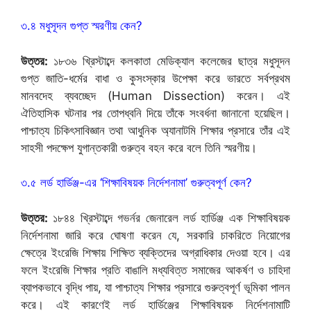
৩.৪ মধুসূদন গুপ্ত স্মরণীয় কেন?
উত্তর:
১৮৩৬ খ্রিস্টাব্দে কলকাতা মেডিক্যাল কলেজের ছাত্র মধুসূদন
গুপ্ত জাতি-ধর্মের বাধা ও কুসংস্কার উপেক্ষা করে ভারতে সর্বপ্রথম
মানবদেহ ব্যবচ্ছেদ (Human Dissection) করেন। এই
ঐতিহাসিক ঘটনার পর তোপধ্বনি দিয়ে তাঁকে সংবর্ধনা জানানো হয়েছিল।
পাশ্চাত্য চিকিৎসাবিজ্ঞান তথা আধুনিক অ্যানাটমি শিক্ষার প্রসারে তাঁর এই
সাহসী পদক্ষেপ যুগান্তকারী গুরুত্ব বহন করে বলে তিনি স্মরণীয়।
৩.৫ লর্ড হার্ডিঞ্জ-এর ‘শিক্ষাবিষয়ক নির্দেশনামা’ গুরুত্বপূর্ণ কেন?
উত্তর:
১৮৪৪ খ্রিস্টাব্দে গভর্নর জেনারেল লর্ড হার্ডিঞ্জ এক শিক্ষাবিষয়ক
নির্দেশনামা জারি করে ঘোষণা করেন যে, সরকারি চাকরিতে নিয়োগের
ক্ষেত্রে ইংরেজি শিক্ষায় শিক্ষিত ব্যক্তিদের অগ্রাধিকার দেওয়া হবে। এর
ফলে ইংরেজি শিক্ষার প্রতি বাঙালি মধ্যবিত্ত সমাজের আকর্ষণ ও চাহিদা
ব্যাপকভাবে বৃদ্ধি পায়, যা পাশ্চাত্য শিক্ষার প্রসারে গুরুত্বপূর্ণ ভূমিকা পালন
করে। এই কারণেই লর্ড হার্ডিঞ্জের শিক্ষাবিষয়ক নির্দেশনামাটি