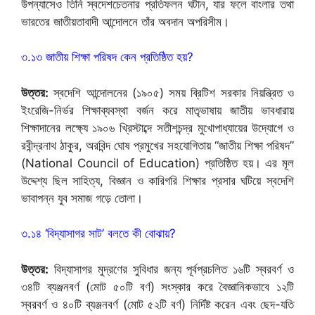
উপন্যাসেও তিনি স্বদেশচেতনার প্রতিফলন ঘটান, যার ফলে বাংলার তথা
ভারতের জাতীয়তাবাদী আন্দোলনে তাঁর অবদান অপরিসীম।
৩.১৩ জাতীয় শিক্ষা পরিষদ কেন প্রতিষ্ঠিত হয়?
উত্তর:
স্বদেশি আন্দোলনের (১৯০৫) সময় ব্রিটিশ সরকার নিয়ন্ত্রিত ও
ইংরেজি-নির্ভর শিক্ষাব্যবস্থা বর্জন করে মাতৃভাষায় জাতীয় ভাবধারায়
শিক্ষাদানের লক্ষ্যে ১৯০৬ খ্রিস্টাব্দে সতীশচন্দ্র মুখোপাধ্যায়ের উদ্যোগে ও
রবীন্দ্রনাথ ঠাকুর, অরবিন্দ ঘোষ প্রমুখের সহযোগিতায় “জাতীয় শিক্ষা পরিষদ”
(National Council of Education) প্রতিষ্ঠিত হয়। এর মূল
উদ্দেশ্য ছিল সাহিত্য, বিজ্ঞান ও কারিগরি শিক্ষার প্রসার ঘটিয়ে স্বদেশি
ভাবাপন্ন যুব সমাজ গড়ে তোলা।
৩.১৪ ‘বিদ্যাসাগর সাট’ বলতে কী বোঝায়?
উত্তর:
বিদ্যাসাগর মুদ্রণের সুবিধার জন্য পূর্বপ্রচলিত ১৬টি স্বরবর্ণ ও
৩৪টি ব্যঞ্জনবর্ণ (মোট ৫০টি বর্ণ) সংস্কার করে বৈজ্ঞানিকভাবে ১২টি
স্বরবর্ণ ও ৪০টি ব্যঞ্জনবর্ণ (মোট ৫২টি বর্ণ) নির্দিষ্ট করেন এবং ছেদ-যতি