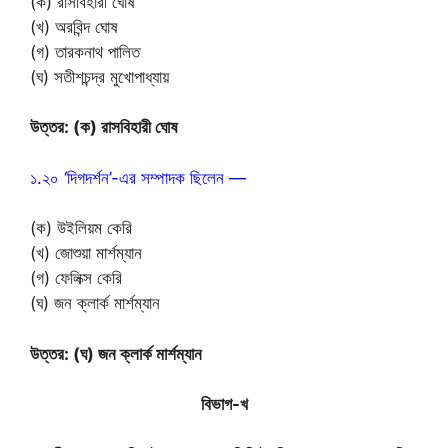
(ক) রাসবিহারী ঘোষ
(খ) অরবিন্দ ঘোষ
(গ) তারকনাথ পালিত
(ঘ) সতীশচন্দ্র মুখোপাধ্যায়
উত্তর: (ক) রাসবিহারী ঘোষ
১.২০ ‘দিগদর্শন’-এর সম্পাদক ছিলেন —
(ক) উইলিয়ম কেরি
(খ) জোশুয়া মার্শম্যান
(গ) ফেলিক্স কেরি
(ঘ) জন ক্লার্ক মার্শম্যান
উত্তর: (ঘ) জন ক্লার্ক মার্শম্যান
বিভাগ-খ