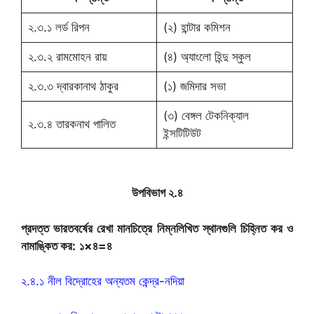
২.৩.১ লর্ড রিপন
(২) হান্টার কমিশন
২.৩.২ রামমোহন রায়
(৪) অ্যাংলো হিন্দু স্কুল
২.৩.৩ দ্বারকানাথ ঠাকুর
(১) জমিদার সভা
(৩) বেঙ্গল টেকনিক্যাল
২.৩.৪ তারকনাথ পালিত
ইন্সটিটিউট
উপবিভাগ ২.৪
প্রদত্ত ভারতবর্ষের রেখা মানচিত্রে নিম্নলিখিত স্থানগুলি চিহ্নিত কর ও
নামাঙ্কিত কর:
১×৪=৪
২.৪.১ নীল বিদ্রোহের অন্যতম কেন্দ্র-নদিয়া