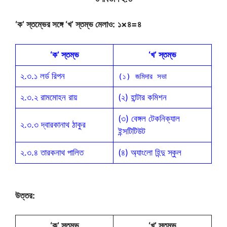
‘ক’ স্তম্ভের সঙ্গে ‘খ’ স্তম্ভ মেলাও:
১×৪=৪
‘ক’ স্তম্ভ
‘খ’ স্তম্ভ
২.৩.১ লর্ড রিপন
(১) জমিদার সভা
২.৩.২ রামমোহন রায়
(২) হান্টার কমিশন
(৩) বেঙ্গল টেকনিক্যাল
২.৩.৩ দ্বারকানাথ ঠাকুর
ইন্সটিটিউট
২.৩.৪ তারকনাথ পালিত
(৪) অ্যাংলো হিন্দু স্কুল
উত্তর:
‘ক’ স্তম্ভ
‘খ’ স্তম্ভ