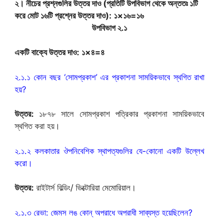
২। নীচের প্রশ্নগুলির উত্তর দাও (প্রতিটি উপবিভাগ থেকে অন্ততঃ ১টি
করে মোট ১৬টি প্রশ্নের উত্তর দাও):
১×১৬=১৬
উপবিভাগ ২.১
একটি বাক্যে উত্তর দাও:
১×৪=৪
২.১.১ কোন বছর ‘সোমপ্রকাশ’ এর প্রকাশনা সাময়িকভাবে স্থগিত রাখা
হয়?
উত্তর:
১৮৭৮ সালে সোমপ্রকাশ পত্রিকার প্রকাশনা সাময়িকভাবে
স্থগিত করা হয়।
২.১.২ কলকাতার ঔপনিবেশিক স্থাপত্যগুলির যে-কোনো একটি উল্লেখ
করো।
উত্তর:
রাইটার্স বিল্ডিং/ ভিক্টোরিয়া মেমোরিয়াল।
২.১.৩ রেভা: জেমস লঙ কোন্ অপরাধে অপরাধী সাব্যস্ত হয়েছিলেন?