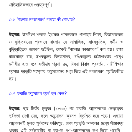
ঐতিহাসিকভাবে গুরুত্বপূর্ণ।
৩.৬ ‘বাংলার নবজাগরণ’ বলতে কী বোঝায়?
উত্তর:
ঊনবিংশ শতকে ইংরেজ শাসনকালে পাশ্চাত্য শিক্ষা, বিজ্ঞানচেতনা
ও যুক্তিবাদের প্রভাবে বাংলায় যে সামাজিক, সাংস্কৃতিক, ধর্মীয় ও
বুদ্ধিবৃত্তিক জাগরণ ঘটেছিল, তাকেই “বাংলার নবজাগরণ” বলা হয়। রাজা
রামমোহন রায়, ঈশ্বরচন্দ্র বিদ্যাসাগর, বঙ্কিমচন্দ্র চট্টোপাধ্যায় প্রমুখ
মনীষীর হাত ধরে সতীদাহ প্রথা রদ, বিধবা বিবাহ প্রবর্তন, নারীশিক্ষার
প্রসার প্রভৃতি সংস্কার আন্দোলনের মধ্য দিয়ে এই নবজাগরণ প্রতিফলিত
হয়।
৩.৭ ফরাজি আন্দোলন ব্যর্থ হল কেন?
উত্তর:
দুদু মিয়াঁর মৃত্যুর (১৮৬০) পর ফরাজি আন্দোলনের নেতৃত্বের
দুর্বলতা দেখা দেয়, ফলে আন্দোলন ক্রমশ স্তিমিত হয়ে পড়ে। এছাড়া
আন্দোলনটি মূলত পূর্ববঙ্গের ফরিদপুর, ঢাকা প্রভৃতি অঞ্চলের মধ্যে সীমাবদ্ধ
থাকায় এটি সর্বভারতীয় বা ব্যাপক গণ-আন্দোলনের রূপ নিতে পারেনি।