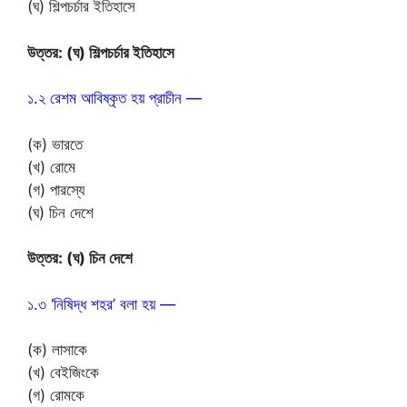
(ঘ) শিল্পচর্চার ইতিহাসে
উত্তর: (ঘ) শিল্পচর্চার ইতিহাসে
১.২ রেশম আবিষ্কৃত হয় প্রাচীন —
(ক) ভারতে
(খ) রোমে
(গ) পারস্যে
(ঘ) চিন দেশে
উত্তর: (ঘ) চিন দেশে
১.৩ ‘নিষিদ্ধ শহর’ বলা হয় —
(ক) লাসাকে
(খ) বেইজিংকে
(গ) রোমকে