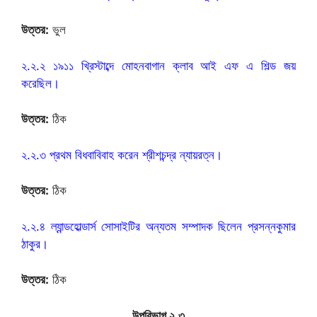
উত্তর:
ভুল
২.২.২ ১৯১১ খ্রিস্টাব্দে মোহনবাগান ক্লাব আই এফ এ শিল্ড জয়
করেছিল।
উত্তর:
ঠিক
২.২.৩ প্রথম বিধবাবিবাহ করেন শ্রীশচন্দ্র ন্যায়রত্ন।
উত্তর:
ঠিক
২.২.৪ ল্যান্ডহোল্ডার্স সোসাইটির অন্যতম সম্পাদক ছিলেন প্রসন্নকুমার
ঠাকুর।
উত্তর:
ঠিক
উপবিভাগ ২.৩