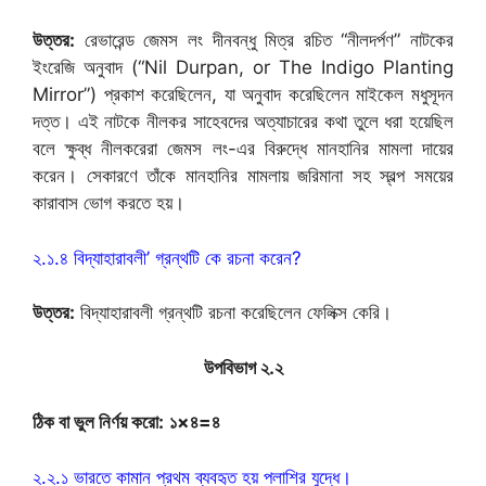
উত্তর:
রেভারেন্ড জেমস লং দীনবন্ধু মিত্র রচিত “নীলদর্পণ” নাটকের
ইংরেজি অনুবাদ (“Nil Durpan, or The Indigo Planting
Mirror”) প্রকাশ করেছিলেন, যা অনুবাদ করেছিলেন মাইকেল মধুসূদন
দত্ত। এই নাটকে নীলকর সাহেবদের অত্যাচারের কথা তুলে ধরা হয়েছিল
বলে ক্ষুব্ধ নীলকরেরা জেমস লং-এর বিরুদ্ধে মানহানির মামলা দায়ের
করেন। সেকারণে তাঁকে মানহানির মামলায় জরিমানা সহ স্বল্প সময়ের
কারাবাস ভোগ করতে হয়।
২.১.৪ বিদ্যাহারাবলী’ গ্রন্থটি কে রচনা করেন?
উত্তর:
বিদ্যাহারাবলী গ্রন্থটি রচনা করেছিলেন ফেলিক্স কেরি।
উপবিভাগ ২.২
ঠিক বা ভুল নির্ণয় করো:
১×৪=৪
২.২.১ ভারতে কামান প্রথম ব্যবহৃত হয় পলাশির যুদ্ধে।