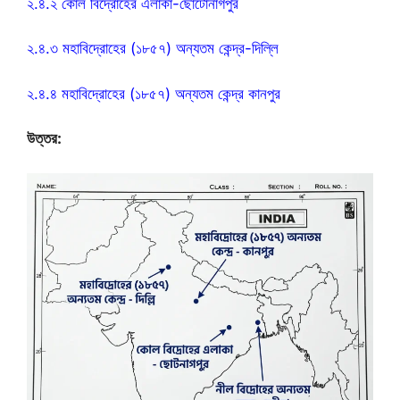
২.৪.২ কোল বিদ্রোহের এলাকা-ছোটোনাগপুর
২.৪.৩ মহাবিদ্রোহের (১৮৫৭) অন্যতম কেন্দ্র-দিল্লি
২.৪.৪ মহাবিদ্রোহের (১৮৫৭) অন্যতম কেন্দ্র কানপুর
উত্তর: