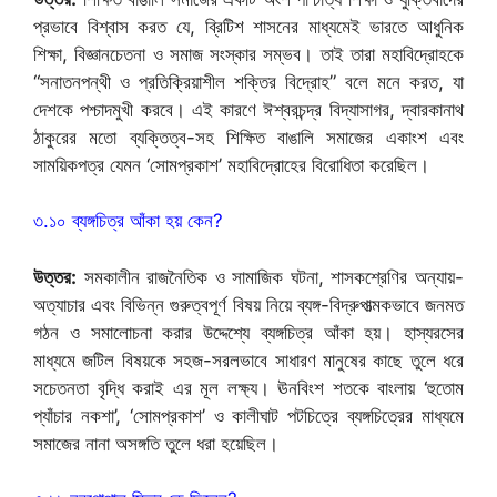
প্রভাবে বিশ্বাস করত যে, ব্রিটিশ শাসনের মাধ্যমেই ভারতে আধুনিক
শিক্ষা, বিজ্ঞানচেতনা ও সমাজ সংস্কার সম্ভব। তাই তারা মহাবিদ্রোহকে
“সনাতনপন্থী ও প্রতিক্রিয়াশীল শক্তির বিদ্রোহ” বলে মনে করত, যা
দেশকে পশ্চাদমুখী করবে। এই কারণে ঈশ্বরচন্দ্র বিদ্যাসাগর, দ্বারকানাথ
ঠাকুরের মতো ব্যক্তিত্ব-সহ শিক্ষিত বাঙালি সমাজের একাংশ এবং
সাময়িকপত্র যেমন ‘সোমপ্রকাশ’ মহাবিদ্রোহের বিরোধিতা করেছিল।
৩.১০ ব্যঙ্গচিত্র আঁকা হয় কেন?
উত্তর:
সমকালীন রাজনৈতিক ও সামাজিক ঘটনা, শাসকশ্রেণির অন্যায়-
অত্যাচার এবং বিভিন্ন গুরুত্বপূর্ণ বিষয় নিয়ে ব্যঙ্গ-বিদ্রুপাত্মকভাবে জনমত
গঠন ও সমালোচনা করার উদ্দেশ্যে ব্যঙ্গচিত্র আঁকা হয়। হাস্যরসের
মাধ্যমে জটিল বিষয়কে সহজ-সরলভাবে সাধারণ মানুষের কাছে তুলে ধরে
সচেতনতা বৃদ্ধি করাই এর মূল লক্ষ্য। ঊনবিংশ শতকে বাংলায় ‘হুতোম
প্যাঁচার নকশা’, ‘সোমপ্রকাশ’ ও কালীঘাট পটচিত্রে ব্যঙ্গচিত্রের মাধ্যমে
সমাজের নানা অসঙ্গতি তুলে ধরা হয়েছিল।