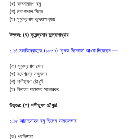
(খ) রাজনারায়ণ বসু
(গ) নবগোপাল মিত্র
(ঘ) সুরেন্দ্রনাথ বন্দ্যোপাধ্যায়
উত্তর: (ঘ) সুরেন্দ্রনাথ বন্দ্যোপাধ্যায়
১.১৪ মহাবিদ্রোহকে (১৮৫৭) ‘কৃষক বিদ্রোহ’ আখ্যা দিয়েছেন —
(ক) সুরেন্দ্রনাথ সেন
(খ) রমেশচন্দ্র মজুমদার
(গ) শশীভূষণ চৌধুরি
(ঘ) বিনায়ক দামোদর সাভারকর
উত্তর: (গ) শশীভূষণ চৌধুরি
১.১৫ আনন্দমোহন বসু ছিলেন ভারতসভার —
(ক) প্রতিষ্ঠাতা