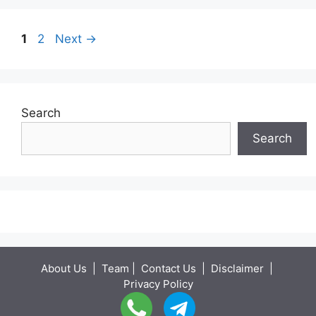
Page
Page
1
2
Next
→
Search
Search
About Us
|
Team
|
Contact Us
|
Disclaimer
|
Privacy Policy