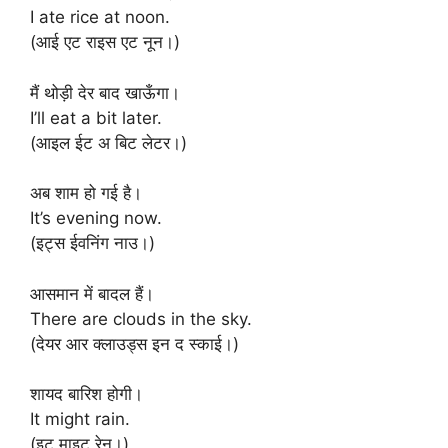
I ate rice at noon.
(आई एट राइस एट नून।)
मैं थोड़ी देर बाद खाऊँगा।
I’ll eat a bit later.
(आइल ईट अ बिट लेटर।)
अब शाम हो गई है।
It’s evening now.
(इट्स ईवनिंग नाउ।)
आसमान में बादल हैं।
There are clouds in the sky.
(देयर आर क्लाउड्स इन द स्काई।)
शायद बारिश होगी।
It might rain.
(इट माइट रेन।)