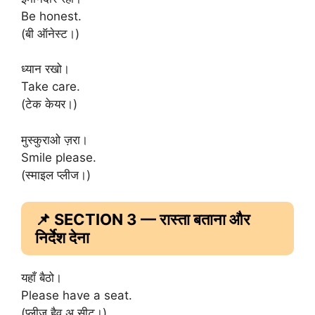
Be honest.
(बी ऑनेस्ट।)
ध्यान रखो।
Take care.
(टेक केयर।)
मुस्कुराओ ज़रा।
Smile please.
(स्माइल प्लीज।)
📌 SECTION 3 — रास्ता बताना और
निर्देश देना
यहाँ बैठो।
Please have a seat.
(प्लीज हैव अ सीट।)